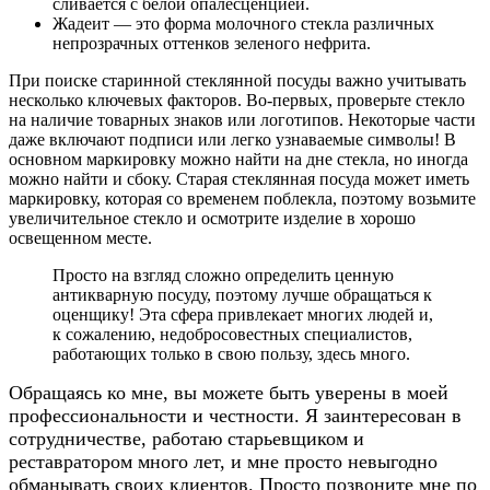
сливается с белой опалесценцией.
Жадеит — это форма молочного стекла различных
непрозрачных оттенков зеленого нефрита.
При поиске старинной стеклянной посуды важно учитывать
несколько ключевых факторов. Во-первых, проверьте стекло
на наличие товарных знаков или логотипов. Некоторые части
даже включают подписи или легко узнаваемые символы! В
основном маркировку можно найти на дне стекла, но иногда
можно найти и сбоку. Старая стеклянная посуда может иметь
маркировку, которая со временем поблекла, поэтому возьмите
увеличительное стекло и осмотрите изделие в хорошо
освещенном месте.
Просто на взгляд сложно определить ценную
антикварную посуду, поэтому лучше обращаться к
оценщику! Эта сфера привлекает многих людей и,
к сожалению, недобросовестных специалистов,
работающих только в свою пользу, здесь много.
Обращаясь ко мне, вы можете быть уверены в моей
профессиональности и честности. Я заинтересован в
сотрудничестве, работаю старьевщиком и
реставратором много лет, и мне просто невыгодно
обманывать своих клиентов. Просто позвоните мне по