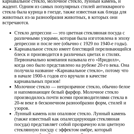
карнавальное стекло, молочное стекло, лунный камень, и
жадеит. Одним из самых популярных стилей антикварного
стекла была курица в гнезде, также известная как блюда для
животных из-за разнообразия животных, в которых они
встречаются.
Стекло депрессии — это цветная стеклянная посуда с
различными узорами, которая была изготовлена в эпоху
депрессии и после нее (обычно с 1929 по 1940-е годы).
Карнавальное стекло имеет блестящий переливающийся
блеск и производится в различных цветах и стилях.
Первоначально компания называла его «Иридилл»,
когда оно было представлено на рубеже 20-го века. Она
получила название «Карнавальное стекло», потому что
в начале 1900-х годов его вручали в качестве
карнавальных призов!
Молочное стекло — непрозрачное стекло, обычно белое
и напоминающее белый фарфор. Молочное стекло
производилось почти всеми производителями стекла в
20-м веке в бесконечном разнообразии форм, стилей и
узоров.
Лунный камень или опаловое стекло. Лунный камень
(также известный как опалесцирующая стеклянная
посуда) представляет собой прозрачную или цветную
стеклянную посуду с эффектом омбре, который