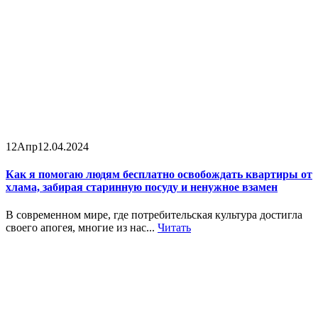
12
Апр
12.04.2024
Как я помогаю людям бесплатно освобождать квартиры от
хлама, забирая старинную посуду и ненужное взамен
В современном мире, где потребительская культура достигла
своего апогея, многие из нас...
Читать