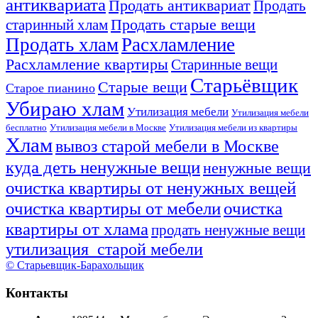
антиквариата
Продать антиквариат
Продать
Продать старые вещи
старинный хлам
Продать хлам
Расхламление
Расхламление квартиры
Старинные вещи
Старьёвщик
Старые вещи
Старое пианино
Убираю хлам
Утилизация мебели
Утилизация мебели
бесплатно
Утилизация мебели в Москве
Утилизация мебели из квартиры
Хлам
вывоз старой мебели в Москве
куда деть ненужные вещи
ненужные вещи
очистка квартиры от ненужных вещей
очистка квартиры от мебели
очистка
квартиры от хлама
продать ненужные вещи
утилизация старой мебели
© Старьевщик-Барахольщик
Контакты