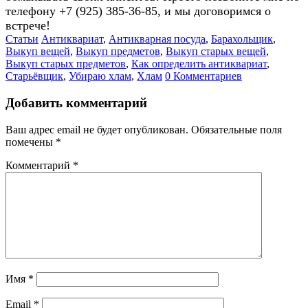
телефону +7 (925) 385-36-85, и мы договоримся о
встрече!
Статьи
Антиквариат
,
Антикварная посуда
,
Барахольщик
,
Выкуп вещей
,
Выкуп предметов
,
Выкуп старых вещей
,
Выкуп старых предметов
,
Как определить антиквариат
,
Старьёвщик
,
Убираю хлам
,
Хлам
0 Комментариев
Добавить комментарий
Ваш адрес email не будет опубликован.
Обязательные поля
помечены
*
Комментарий
*
Имя
*
Email
*