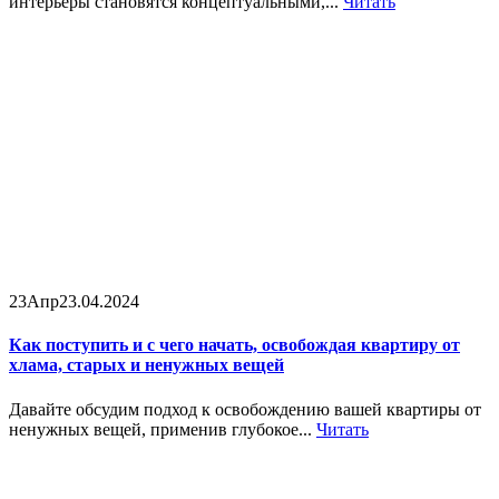
интерьеры становятся концептуальными,...
Читать
23
Апр
23.04.2024
Как поступить и с чего начать, освобождая квартиру от
хлама, старых и ненужных вещей
Давайте обсудим подход к освобождению вашей квартиры от
ненужных вещей, применив глубокое...
Читать