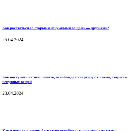
Как расстаться со старыми ненужными вещами — друзьями?
25.04.2024
Как поступить и с чего начать, освобождая квартиру от хлама, старых и
ненужных вещей
23.04.2024
Как я помогаю людям бесплатно освобождать квартиры от хлама,