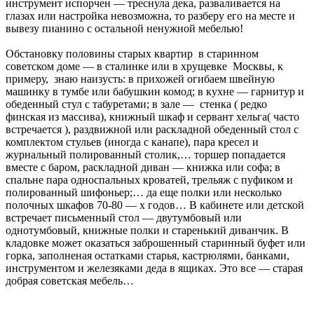
инструмент испорчен — треснула дека, разваливается на
глазах или настройка невозможна, то разберу его на месте и
вывезу пианино с остальной ненужной мебелью!
Обстановку половины старых квартир в старинном
советском доме — в сталинке или в хрущевке Москвы, к
примеру, знаю наизусть: в прихожей огибаем швейную
машинку в тумбе или бабушкин комод; в кухне — гарнитур и
обеденный стул с табуретами; в зале — стенка ( редко
финская из массива), книжный шкаф и сервант хельга( часто
встречается ), раздвижной или раскладной обеденный стол с
комплектом стульев (иногда с канапе), пара кресел и
журнальный полированный столик,… торшер попадается
вместе с баром, раскладной диван — книжка или софа; в
спальне пара односпальных кроватей, трельяж с пуфиком и
полированный шифоньер;… да еще полки или несколько
полочных шкафов 70-80 — х годов… В кабинете или детской
встречает письменный стол — двутумбовый или
однотумбовый, книжные полки и старенький диванчик. В
кладовке может оказаться заброшенный старинный буфет или
горка, заполненая остатками старья, кастрюлями, банками,
инструментом и железяками деда в ящиках. Это все — старая
добрая советская мебель…