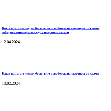
Как я помогаю людям бесплатно освобождать квартиры от хлама,
забирая старинную посуду и ненужное взамен
12.04.2024
Как я помогаю людям бесплатно освобождать квартиры от хлама
13.02.2024