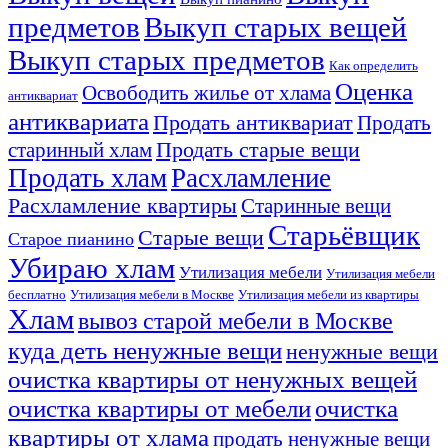
предметов
Выкуп старых вещей
Выкуп старых предметов
Как определить
Оценка
Освободить жилье от хлама
антиквариат
антиквариата
Продать антиквариат
Продать
Продать старые вещи
старинный хлам
Продать хлам
Расхламление
Расхламление квартиры
Старинные вещи
Старьёвщик
Старые вещи
Старое пианино
Убираю хлам
Утилизация мебели
Утилизация мебели
бесплатно
Утилизация мебели в Москве
Утилизация мебели из квартиры
Хлам
вывоз старой мебели в Москве
куда деть ненужные вещи
ненужные вещи
очистка квартиры от ненужных вещей
очистка квартиры от мебели
очистка
квартиры от хлама
продать ненужные вещи