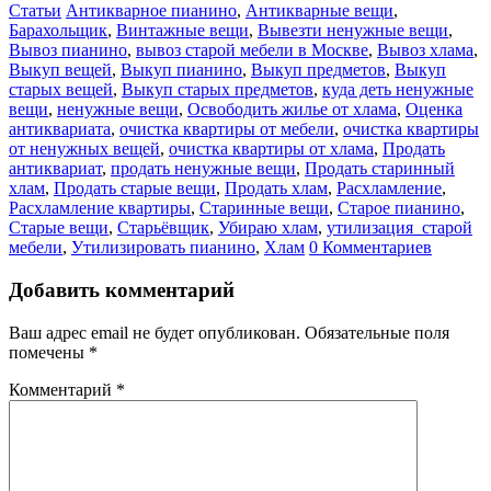
Статьи
Антикварное пианино
,
Антикварные вещи
,
Барахольщик
,
Винтажные вещи
,
Вывезти ненужные вещи
,
Вывоз пианино
,
вывоз старой мебели в Москве
,
Вывоз хлама
,
Выкуп вещей
,
Выкуп пианино
,
Выкуп предметов
,
Выкуп
старых вещей
,
Выкуп старых предметов
,
куда деть ненужные
вещи
,
ненужные вещи
,
Освободить жилье от хлама
,
Оценка
антиквариата
,
очистка квартиры от мебели
,
очистка квартиры
от ненужных вещей
,
очистка квартиры от хлама
,
Продать
антиквариат
,
продать ненужные вещи
,
Продать старинный
хлам
,
Продать старые вещи
,
Продать хлам
,
Расхламление
,
Расхламление квартиры
,
Старинные вещи
,
Старое пианино
,
Старые вещи
,
Старьёвщик
,
Убираю хлам
,
утилизация старой
мебели
,
Утилизировать пианино
,
Хлам
0 Комментариев
Добавить комментарий
Ваш адрес email не будет опубликован.
Обязательные поля
помечены
*
Комментарий
*