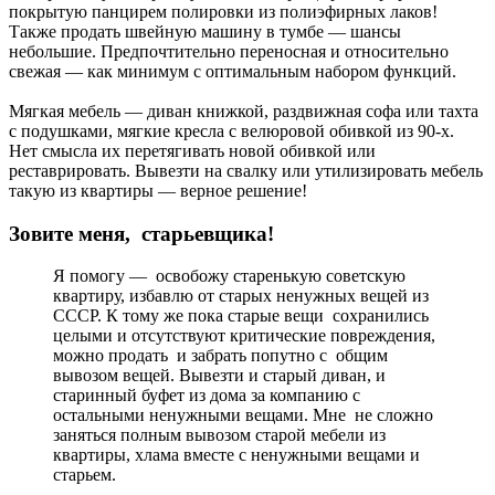
покрытую панцирем полировки из полиэфирных лаков!
Также продать швейную машину в тумбе — шансы
небольшие. Предпочтительно переносная и относительно
свежая — как минимум с оптимальным набором функций.
Мягкая мебель — диван книжкой, раздвижная софа или тахта
с подушками, мягкие кресла с велюровой обивкой из 90-х.
Нет смысла их перетягивать новой обивкой или
реставрировать. Вывезти на свалку или утилизировать мебель
такую из квартиры — верное решение!
Зовите меня, старьевщика!
Я помогу — освобожу старенькую советскую
квартиру, избавлю от старых ненужных вещей из
СССР. К тому же пока старые вещи сохранились
целыми и отсутствуют критические повреждения,
можно продать и забрать попутно с общим
вывозом вещей. Вывезти и старый диван, и
старинный буфет из дома за компанию с
остальными ненужными вещами. Мне не сложно
заняться полным вывозом старой мебели из
квартиры, хлама вместе с ненужными вещами и
старьем.