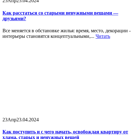
25
Апр
25.04.2024
Как расстаться со старыми ненужными вещами —
друзьями?
Все меняется в обстановке жилья: время, место, декорации -
интерьеры становятся концептуальными,...
Читать
23
Апр
23.04.2024
Как поступить и с чего начать, освобождая квартиру от
хлама, старых и ненужных вещей