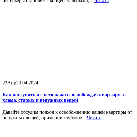
интерьеры становятся концептуальными,...
Читать
23
Апр
23.04.2024
Как поступить и с чего начать, освобождая квартиру от
хлама, старых и ненужных вещей
Давайте обсудим подход к освобождению вашей квартиры от
ненужных вещей, применив глубокое...
Читать