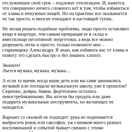
отслужившие свой срок – подлежат утилизации. И, кажется,
что совершенно ничего сложного нет в том, чтобы избавиться
от хлама и ненужных вещей. Но на практике все оказывается
не так просто, и многие попадают в настоящий тупик.
Не желая решать подобные проблемы, люди просто оставляют
вещи в квартире, тем самым превращая ее в склад и
вместилище негативной энергетики, а ведь все можно
разрешить легко и просто: только позвоните мне –
старьевщику Александру. Я знаю, как избавить вас от хлама и
помогу это сделать быстро и без лишних хлопот.
Звоните!
Льется музыка, музыка, музыка…
А если то время, когда ваши дети или вы сами занимались
музыкой или посещали музыкальную школу, уже в прошлом?
Скрипки, домры, баяны, фортепиано остались
невостребованными. Вы хотели бы продать или даже
подарить музыкальные инструменты, но желающих не
находится.
Вариант со свалкой не подходит: рука не поднимается
выбросить рояль или саксофон, уж слишком много разных
воспоминаний и событий бывает связано с этими