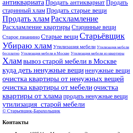
антиквариата
Продать антиквариат
Продать
Продать старые вещи
старинный хлам
Продать хлам
Расхламление
Расхламление квартиры
Старинные вещи
Старьёвщик
Старые вещи
Старое пианино
Убираю хлам
Утилизация мебели
Утилизация мебели
бесплатно
Утилизация мебели в Москве
Утилизация мебели из квартиры
Хлам
вывоз старой мебели в Москве
куда деть ненужные вещи
ненужные вещи
очистка квартиры от ненужных вещей
очистка квартиры от мебели
очистка
квартиры от хлама
продать ненужные вещи
утилизация старой мебели
© Старьевщик-Барахольщик
Контакты