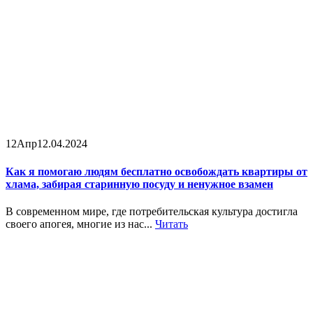
12
Апр
12.04.2024
Как я помогаю людям бесплатно освобождать квартиры от
хлама, забирая старинную посуду и ненужное взамен
В современном мире, где потребительская культура достигла
своего апогея, многие из нас...
Читать